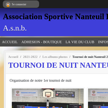
Panneau de gestion des cookies
Se connecter
Association Sportive Nanteuil
A.s.n.b.
ACCUEIL
ADHESION - BOUTIQUE
LA VIE DU CLUB
INFO
Accueil
2021-2022
Les albums photos
Tournoi de nuit Nanteuil 
TOURNOI DE NUIT NANTEU
Organisation de notre 1er tournoi de nuit