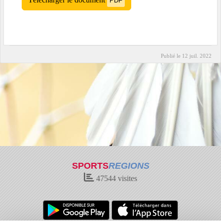
PDF
Publié le
12 juil. 2022
SPORTS
REGIONS
47544
visites