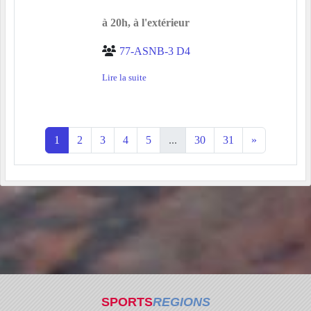
à 20h, à l'extérieur
77-ASNB-3 D4
Lire la suite
1
2
3
4
5
...
30
31
»
SPORTS
REGIONS