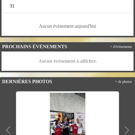
31
Aucun évènement aujourd'hui
PROCHAINS ÉVÉNEMENTS
+ d'évènements
Aucun évènement à afficher.
DERNIÈRES PHOTOS
+ de photos
Précedent
Suiv