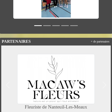
PARTENAIRES
+ de partenaires
Précedent
Suiv
Fleuriste de Nanteuil-Les-Meaux