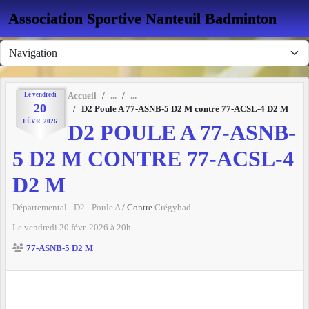
Panneau de gestion des cookies
Association Sportive Nanteuil Badminton
Le
vendredi
Accueil
20
D2 Poule A 77-ASNB-5 D2 M contre 77-ACSL-4 D2 M
FÉVR.
2026
D2 POULE A 77-ASNB-
5 D2 M CONTRE 77-ACSL-4
D2 M
Départemental - D2 - Poule A
/ Contre
Crégybad
Le
vendredi
20
févr.
2026
à 20h
77-ASNB-5 D2 M