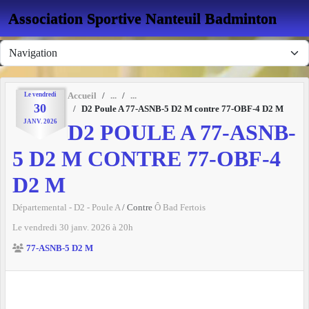
Panneau de gestion des cookies
Association Sportive Nanteuil Badminton
Le
vendredi
Accueil
30
D2 Poule A 77-ASNB-5 D2 M contre 77-OBF-4 D2 M
JANV.
2026
D2 POULE A 77-ASNB-
5 D2 M CONTRE 77-OBF-4
D2 M
Départemental - D2 - Poule A
/ Contre
Ô Bad Fertois
Le
vendredi
30
janv.
2026
à 20h
77-ASNB-5 D2 M