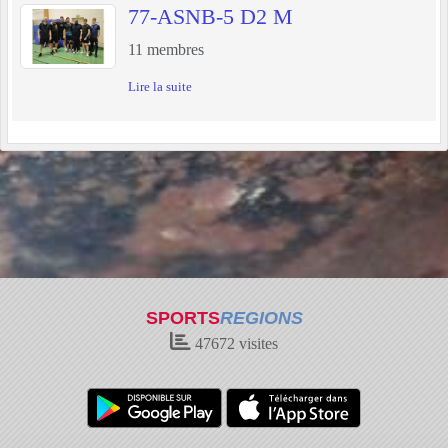
77-ASNB-5 D2 M
11
membres
Lire la suite
SPORTS
REGIONS
47672
visites