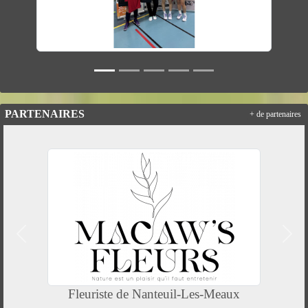
PARTENAIRES
+ de partenaires
Précedent
Suiv
Fleuriste de Nanteuil-Les-Meaux