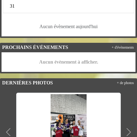
31
Aucun évènement aujourd'hui
PROCHAINS ÉVÉNEMENTS
+ d'évènements
Aucun évènement à afficher.
DERNIÈRES PHOTOS
+ de photos
Précedent
Suiv