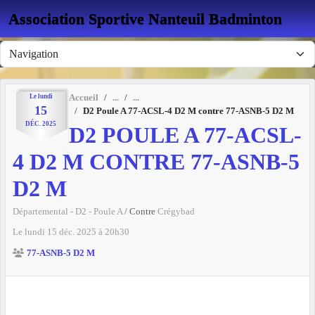
Panneau de gestion des cookies
Association Sportive Nanteuil Badminton
Le
lundi
Accueil
15
D2 Poule A 77-ACSL-4 D2 M contre 77-ASNB-5 D2 M
DÉC.
2025
D2 POULE A 77-ACSL-
4 D2 M CONTRE 77-ASNB-5
D2 M
Départemental - D2 - Poule A
/ Contre
Crégybad
Le
lundi
15
déc.
2025
à 20h30
77-ASNB-5 D2 M