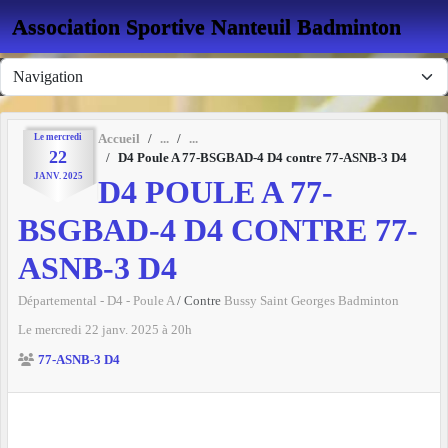
Panneau de gestion des cookies
Association Sportive Nanteuil Badminton
Le
mercredi
Accueil
22
D4 Poule A 77-BSGBAD-4 D4 contre 77-ASNB-3 D4
JANV.
2025
D4 POULE A 77-
BSGBAD-4 D4 CONTRE 77-
ASNB-3 D4
Départemental - D4 - Poule A
/ Contre
Bussy Saint Georges Badminton
Le
mercredi
22
janv.
2025
à 20h
77-ASNB-3 D4