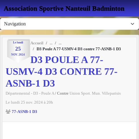
Panneau de gestion des cookies
Association Sportive Nanteuil Badminton
Le
lundi
Accueil
25
D3 Poule A 77-USMV-4 D3 contre 77-ASNB-1 D3
NOV.
2024
D3 POULE A 77-
USMV-4 D3 CONTRE 77-
ASNB-1 D3
Départemental - D3 - Poule A
/ Contre
Union Sport. Mun. Villeparisis
Le
lundi
25
nov.
2024
à 20h
77-ASNB-1 D3