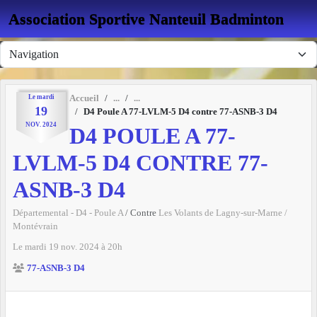
Panneau de gestion des cookies
Association Sportive Nanteuil Badminton
Le
mardi
Accueil
19
D4 Poule A 77-LVLM-5 D4 contre 77-ASNB-3 D4
NOV.
2024
D4 POULE A 77-
LVLM-5 D4 CONTRE 77-
ASNB-3 D4
Départemental - D4 - Poule A
/ Contre
Les Volants de Lagny-sur-Marne /
Montévrain
Le
mardi
19
nov.
2024
à 20h
77-ASNB-3 D4