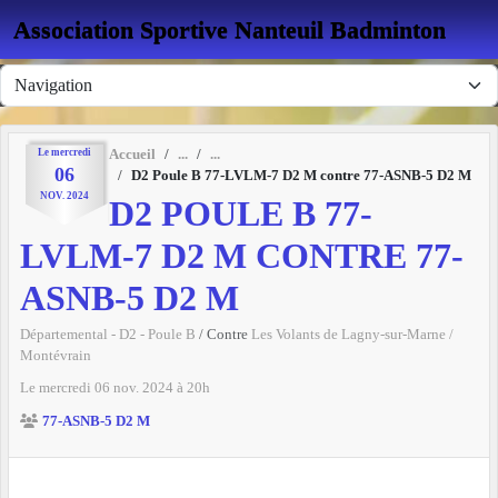
Panneau de gestion des cookies
Association Sportive Nanteuil Badminton
Le
mercredi
Accueil
06
D2 Poule B 77-LVLM-7 D2 M contre 77-ASNB-5 D2 M
NOV.
2024
D2 POULE B 77-
LVLM-7 D2 M CONTRE 77-
ASNB-5 D2 M
Départemental - D2 - Poule B
/ Contre
Les Volants de Lagny-sur-Marne /
Montévrain
Le
mercredi
06
nov.
2024
à 20h
77-ASNB-5 D2 M