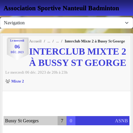
Panneau de gestion des cookies
Association Sportive Nanteuil Badminton
Le
mercredi
Accueil
Interclub Mixte 2 à Bussy St George
06
INTERCLUB MIXTE 2
DÉC.
2023
À BUSSY ST GEORGE
Le
mercredi
06
déc.
2023
de 20h à 23h
Mixte 2
Bussy St Georges
7
0
ASNB