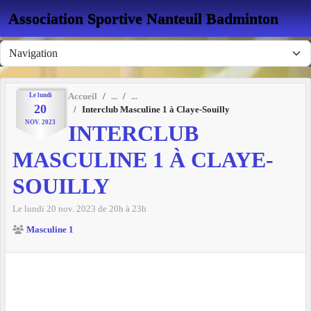
Panneau de gestion des cookies
Association Sportive Nanteuil Badminton
Le
lundi
Accueil
20
Interclub Masculine 1 à Claye-Souilly
NOV.
2023
INTERCLUB
MASCULINE 1 À CLAYE-
SOUILLY
Le
lundi
20
nov.
2023
de 20h à 23h
Masculine 1