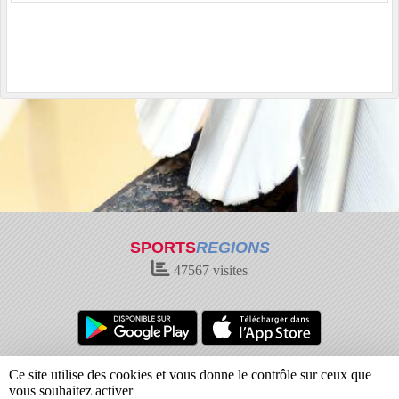
SPORTS
REGIONS
47567
visites
Charte cookies
Gestion des cookies
Ce site utilise des cookies et vous donne le contrôle sur ceux que
Informations légales
Signaler un contenu inapproprié
vous souhaitez activer