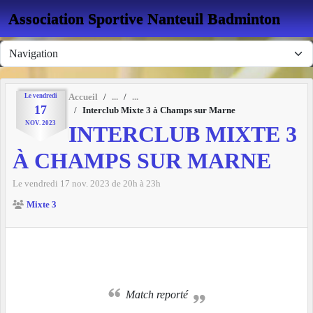
Panneau de gestion des cookies
Association Sportive Nanteuil Badminton
Le
vendredi
Accueil
17
Interclub Mixte 3 à Champs sur Marne
NOV.
2023
INTERCLUB MIXTE 3
À CHAMPS SUR MARNE
Le
vendredi
17
nov.
2023
de 20h à 23h
Mixte 3
Match reporté