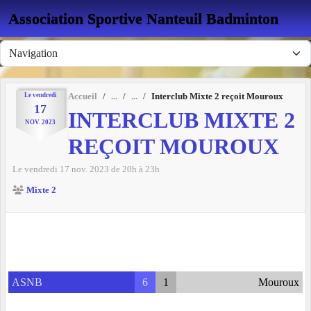
Panneau de gestion des cookies
Association Sportive Nanteuil Badminton
Le
vendredi
Accueil
Interclub Mixte 2 reçoit Mouroux
17
INTERCLUB MIXTE 2
NOV.
2023
REÇOIT MOUROUX
Le
vendredi
17
nov.
2023
de 20h à 23h
Mixte 2
ASNB
6
1
Mouroux