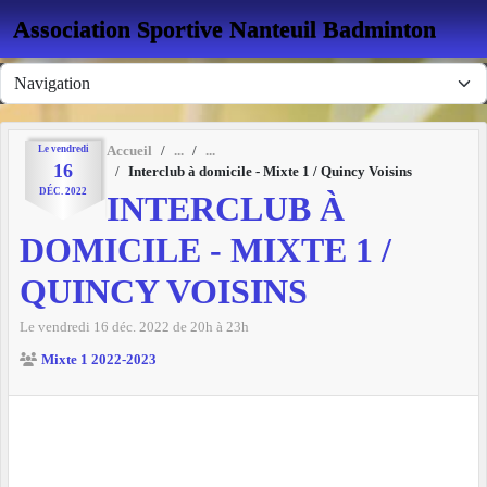
Panneau de gestion des cookies
Association Sportive Nanteuil Badminton
Le
vendredi
Accueil
16
Interclub à domicile - Mixte 1 / Quincy Voisins
DÉC.
2022
INTERCLUB À
DOMICILE - MIXTE 1 /
QUINCY VOISINS
Le
vendredi
16
déc.
2022
de 20h à 23h
Mixte 1 2022-2023