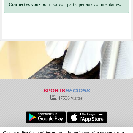
Connectez-vous
pour pouvoir participer aux commentaires.
SPORTS
REGIONS
47536
visites
Charte cookies
Gestion des cookies
Ce site utilise des cookies et vous donne le contrôle sur ceux que