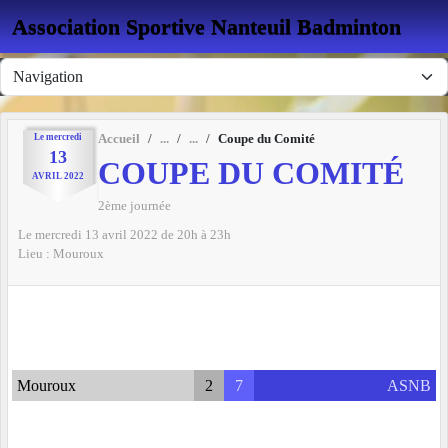
Panneau de gestion des cookies
Association Sportive Nanteuil Badminton
Le
mercredi
Accueil
Coupe du Comité
13
COUPE DU COMITÉ
AVRIL
2022
2ème journée
Le
mercredi
13
avril
2022
de 20h à 23h
Lieu :
Mouroux
Mouroux
2
7
ASNB