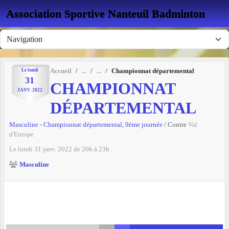
Panneau de gestion des cookies
Association Sportive Nanteuil Badminton
Le
lundi
Accueil
Championnat départemental
31
CHAMPIONNAT
JANV.
2022
DÉPARTEMENTAL
Masculine - Championnat départemental, 9ème journée
/ Contre
Val
d'Europe
Le
lundi
31
janv.
2022
de 20h à 23h
Masculine