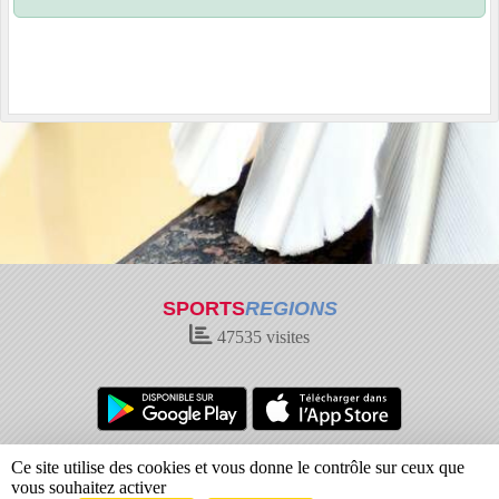
SPORTS
REGIONS
47535
visites
Charte cookies
Gestion des cookies
Ce site utilise des cookies et vous donne le contrôle sur ceux que
Informations légales
Signaler un contenu inapproprié
vous souhaitez activer