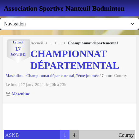
Panneau de gestion des cookies
Association Sportive Nanteuil Badminton
Le
lundi
Accueil
Championnat départemental
17
CHAMPIONNAT
JANV.
2022
DÉPARTEMENTAL
Masculine - Championnat départemental, 7ème journée
/ Contre
Courtry
Le
lundi
17
janv.
2022
de 20h à 23h
Masculine
ASNB
1
4
Courtry