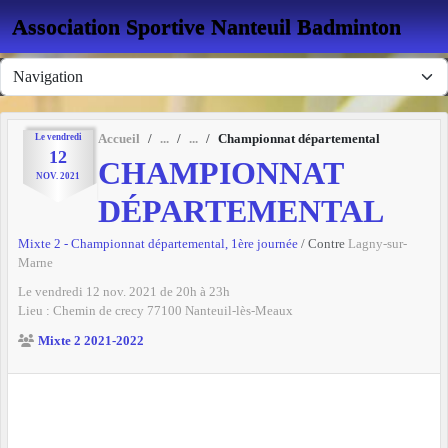
Panneau de gestion des cookies
Association Sportive Nanteuil Badminton
Le
vendredi
Accueil
Championnat départemental
12
CHAMPIONNAT
NOV.
2021
DÉPARTEMENTAL
Mixte 2 - Championnat départemental, 1ère journée
/ Contre
Lagny-sur-
Marne
Le
vendredi
12
nov.
2021
de 20h à 23h
Lieu :
Chemin de crecy
77100
Nanteuil-lès-Meaux
Mixte 2 2021-2022