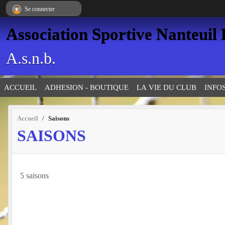
Panneau de gestion des cookies
Se connecter
Association Sportive Nanteuil
A.s.n.b.
ACCUEIL
ADHESION - BOUTIQUE
LA VIE DU CLUB
INFO
Accueil
Saisons
SAISONS
5 saisons