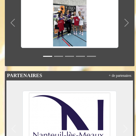
Précedent
Suiv
PARTENAIRES
+ de partenaires
Précedent
Suiva