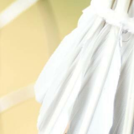
ant
nt