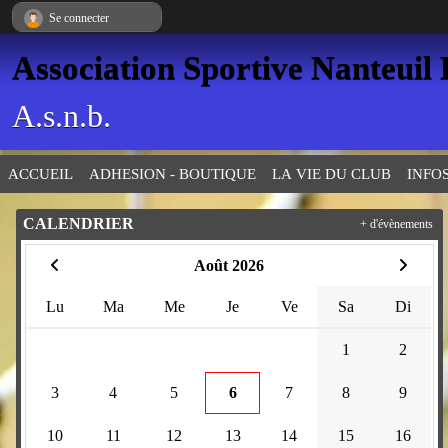
Panneau de gestion des cookies
Se connecter
Association Sportive Nanteuil
A.s.n.b.
ACCUEIL
ADHESION - BOUTIQUE
LA VIE DU CLUB
INFO
CALENDRIER
+ d'évènements
Août 2026
Lu
Ma
Me
Je
Ve
Sa
Di
1
2
3
4
5
6
7
8
9
10
11
12
13
14
15
16