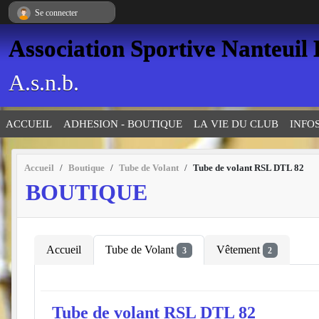
Panneau de gestion des cookies
Se connecter
Association Sportive Nanteuil
A.s.n.b.
ACCUEIL
ADHESION - BOUTIQUE
LA VIE DU CLUB
INFO
Accueil
Boutique
Tube de Volant
Tube de volant RSL DTL 82
BOUTIQUE
Accueil
Tube de Volant
Vêtement
3
2
Tube de volant RSL DTL 82